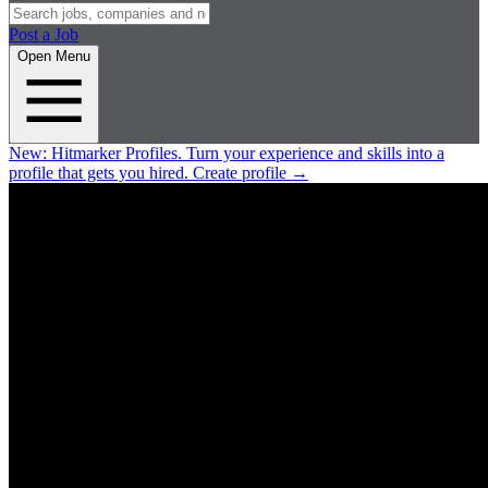
Post a Job
Open Menu
New:
Hitmarker Profiles.
Turn your experience and skills into a
profile that gets you hired.
Create profile
→