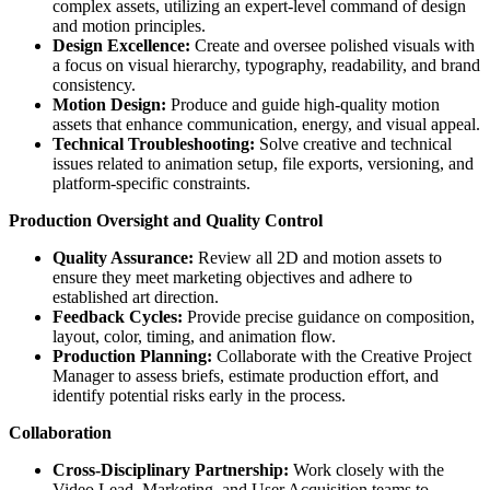
complex assets, utilizing an expert-level command of design
and motion principles.
Design Excellence:
Create and oversee polished visuals with
a focus on visual hierarchy, typography, readability, and brand
consistency.
Motion Design:
Produce and guide high-quality motion
assets that enhance communication, energy, and visual appeal.
Technical Troubleshooting:
Solve creative and technical
issues related to animation setup, file exports, versioning, and
platform-specific constraints.
Production Oversight and Quality Control
Quality Assurance:
Review all 2D and motion assets to
ensure they meet marketing objectives and adhere to
established art direction.
Feedback Cycles:
Provide precise guidance on composition,
layout, color, timing, and animation flow.
Production Planning:
Collaborate with the Creative Project
Manager to assess briefs, estimate production effort, and
identify potential risks early in the process.
Collaboration
Cross-Disciplinary Partnership:
Work closely with the
Video Lead, Marketing, and User Acquisition teams to