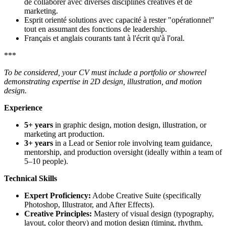
de collaborer avec diverses disciplines créatives et de
marketing.
Esprit orienté solutions avec capacité à rester "opérationnel"
tout en assumant des fonctions de leadership.
Français et anglais courants tant à l'écrit qu'à l'oral.
***
To be considered, your CV must include a portfolio or showreel
demonstrating expertise in 2D design, illustration, and motion
design.
Experience
5+ years
in graphic design, motion design, illustration, or
marketing art production.
3+ years
in a Lead or Senior role involving team guidance,
mentorship, and production oversight (ideally within a team of
5–10 people).
Technical Skills
Expert Proficiency:
Adobe Creative Suite (specifically
Photoshop, Illustrator, and After Effects).
Creative Principles:
Mastery of visual design (typography,
layout, color theory) and motion design (timing, rhythm,