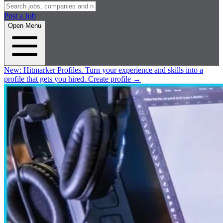
Post a Job
Open Menu
New:
Hitmarker Profiles.
Turn your experience and skills into a
profile that gets you hired.
Create profile
→