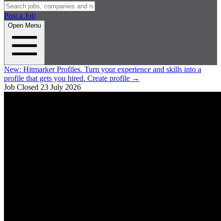
Post a Job
Open Menu
New:
Hitmarker Profiles.
Turn your experience and skills into a
profile that gets you hired.
Create profile
→
Job Closed
23 July 2026