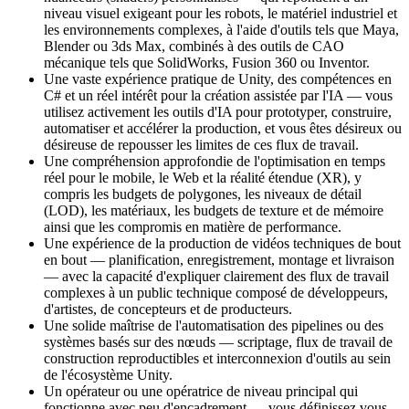
niveau visuel exigeant pour les robots, le matériel industriel et
les environnements complexes, à l'aide d'outils tels que Maya,
Blender ou 3ds Max, combinés à des outils de CAO
mécanique tels que SolidWorks, Fusion 360 ou Inventor.
Une vaste expérience pratique de Unity, des compétences en
C# et un réel intérêt pour la création assistée par l'IA — vous
utilisez activement les outils d'IA pour prototyper, construire,
automatiser et accélérer la production, et vous êtes désireux ou
désireuse de repousser les limites de ces flux de travail.
Une compréhension approfondie de l'optimisation en temps
réel pour le mobile, le Web et la réalité étendue (XR), y
compris les budgets de polygones, les niveaux de détail
(LOD), les matériaux, les budgets de texture et de mémoire
ainsi que les compromis en matière de performance.
Une expérience de la production de vidéos techniques de bout
en bout — planification, enregistrement, montage et livraison
— avec la capacité d'expliquer clairement des flux de travail
complexes à un public technique composé de développeurs,
d'artistes, de concepteurs et de producteurs.
Une solide maîtrise de l'automatisation des pipelines ou des
systèmes basés sur des nœuds — scriptage, flux de travail de
construction reproductibles et interconnexion d'outils au sein
de l'écosystème Unity.
Un opérateur ou une opératrice de niveau principal qui
fonctionne avec peu d'encadrement — vous définissez vous-