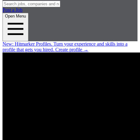
Post a Job
Open Menu
New:
Hitmarker Profiles.
Turn your experience and skills into a
profile that gets you hired.
Create profile
→