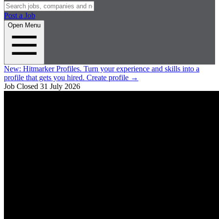
Post a Job
Open Menu
New:
Hitmarker Profiles.
Turn your experience and skills into a
profile that gets you hired.
Create profile
→
Job Closed
31 July 2026