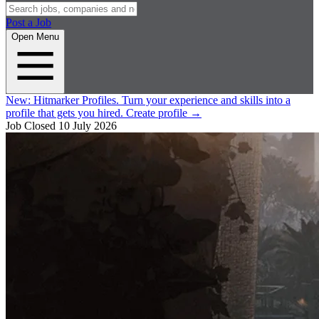
Post a Job
Open Menu
New:
Hitmarker Profiles.
Turn your experience and skills into a
profile that gets you hired.
Create profile
→
Job Closed
10 July 2026