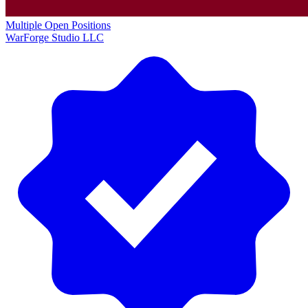
Multiple Open Positions
WarForge Studio LLC