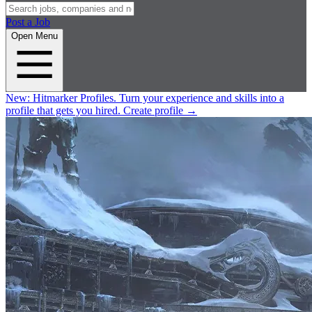
Post a Job
Open Menu
New:
Hitmarker Profiles.
Turn your experience and skills into a
profile that gets you hired.
Create profile
→