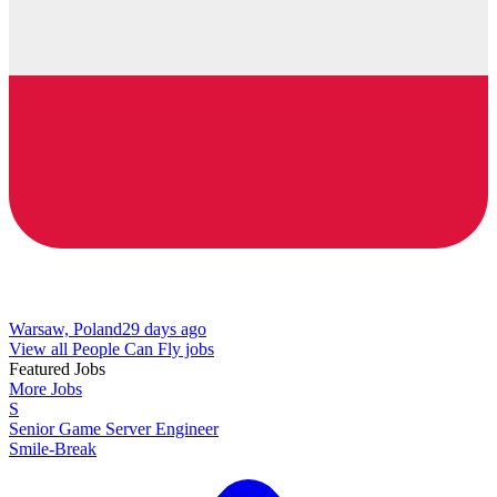
Warsaw, Poland
29 days ago
View all People Can Fly jobs
Featured Jobs
More Jobs
S
Senior Game Server Engineer
Smile-Break