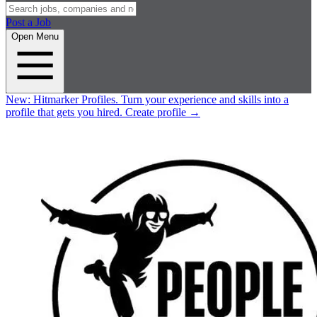
Post a Job
Open Menu
New:
Hitmarker Profiles.
Turn your experience and skills into a
profile that gets you hired.
Create profile
→