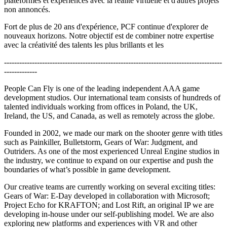
plateformes et expériences avec la réalité virtuelle et d'autres projets
non annoncés.
Fort de plus de 20 ans d'expérience, PCF continue d'explorer de
nouveaux horizons. Notre objectif est de combiner notre expertise
avec la créativité des talents les plus brillants et les
--------------------------------------------------------------------------------------
-------------
People Can Fly is one of the leading independent AAA game
development studios. Our international team consists of hundreds of
talented individuals working from offices in Poland, the UK,
Ireland, the US, and Canada, as well as remotely across the globe.
Founded in 2002, we made our mark on the shooter genre with titles
such as Painkiller, Bulletstorm, Gears of War: Judgment, and
Outriders. As one of the most experienced Unreal Engine studios in
the industry, we continue to expand on our expertise and push the
boundaries of what’s possible in game development.
Our creative teams are currently working on several exciting titles:
Gears of War: E-Day developed in collaboration with Microsoft;
Project Echo for KRAFTON; and Lost Rift, an original IP we are
developing in-house under our self-publishing model. We are also
exploring new platforms and experiences with VR and other