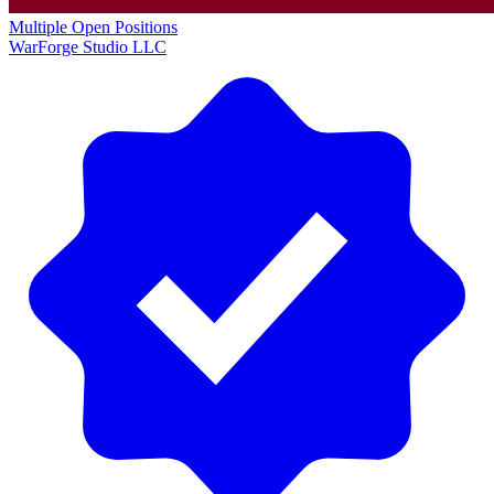
Multiple Open Positions
WarForge Studio LLC