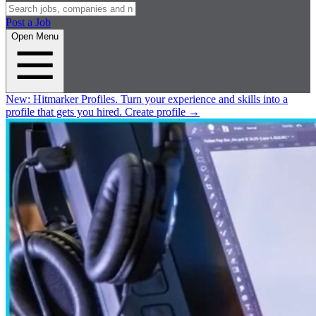
Post a Job
Open Menu
New:
Hitmarker Profiles.
Turn your experience and skills into a
profile that gets you hired.
Create profile
→