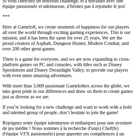
Si vous cherchez un nouveau challenge, et à travailler avec une
équipe passionnée et talentueuse, n'hésitez pas à rejoindre le jeu!
***
Here at Gameloft, we create moments of happiness for our players
all over the world through exciting gaming experiences. This is our
mission, and it has been the same for over 25 years. We are the
proud creators of Asphalt, Dungeon Hunter, Modern Combat, and
over 200 other great games.
There is a game for everyone, and we are now expanding to cross-
platform games on PC and consoles, with titles such as Disney
Speedstorm and Disney Dreamlight Valley, to provide our players
with even more amazing adventures.
With more than 3,000 passionate Gamelofters across the globe, we
take great pride in our differences and draw on them to create games
just as diverse as we are.
If you’re looking for a new challenge and want to work with a bold
and talented group of people, don’t hesitate to join the game!
Rejoignez notre équipe talentueuse et embarquez pour une aventure
de jeu inédite ! Nous sommes à la recherche d'un(e) Chef(fe)
d'équipe VFX passionné(e) pour apporter ses compétences à un