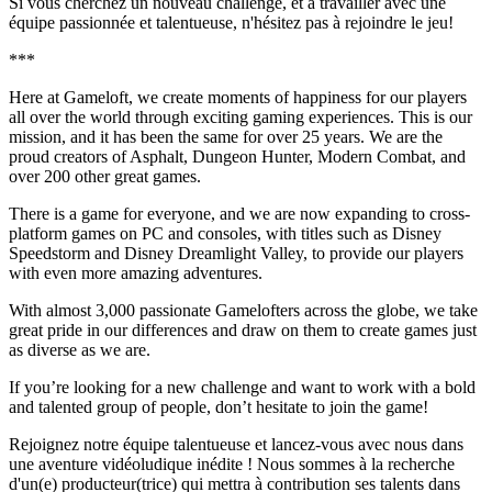
Si vous cherchez un nouveau challenge, et à travailler avec une
équipe passionnée et talentueuse, n'hésitez pas à rejoindre le jeu!
***
Here at Gameloft, we create moments of happiness for our players
all over the world through exciting gaming experiences. This is our
mission, and it has been the same for over 25 years. We are the
proud creators of Asphalt, Dungeon Hunter, Modern Combat, and
over 200 other great games.
There is a game for everyone, and we are now expanding to cross-
platform games on PC and consoles, with titles such as Disney
Speedstorm and Disney Dreamlight Valley, to provide our players
with even more amazing adventures.
With almost 3,000 passionate Gamelofters across the globe, we take
great pride in our differences and draw on them to create games just
as diverse as we are.
If you’re looking for a new challenge and want to work with a bold
and talented group of people, don’t hesitate to join the game!
Rejoignez notre équipe talentueuse et lancez-vous avec nous dans
une aventure vidéoludique inédite ! Nous sommes à la recherche
d'un(e) producteur(trice) qui mettra à contribution ses talents dans