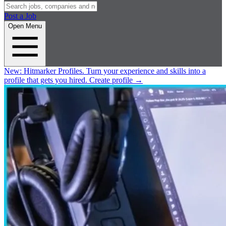
Post a Job
Open Menu
New:
Hitmarker Profiles.
Turn your experience and skills into a
profile that gets you hired.
Create profile
→