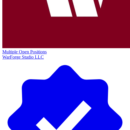
Multiple Open Positions
WarForge Studio LLC