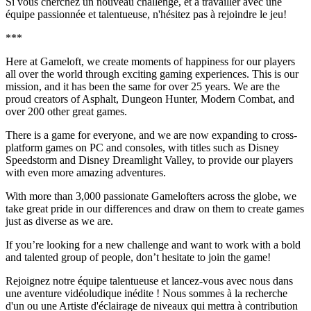
Si vous cherchez un nouveau challenge, et à travailler avec une
équipe passionnée et talentueuse, n'hésitez pas à rejoindre le jeu!
***
Here at Gameloft, we create moments of happiness for our players
all over the world through exciting gaming experiences. This is our
mission, and it has been the same for over 25 years. We are the
proud creators of Asphalt, Dungeon Hunter, Modern Combat, and
over 200 other great games.
There is a game for everyone, and we are now expanding to cross-
platform games on PC and consoles, with titles such as Disney
Speedstorm and Disney Dreamlight Valley, to provide our players
with even more amazing adventures.
With more than 3,000 passionate Gamelofters across the globe, we
take great pride in our differences and draw on them to create games
just as diverse as we are.
If you’re looking for a new challenge and want to work with a bold
and talented group of people, don’t hesitate to join the game!
Rejoignez notre équipe talentueuse et lancez-vous avec nous dans
une aventure vidéoludique inédite ! Nous sommes à la recherche
d'un ou une Artiste d'éclairage de niveaux qui mettra à contribution