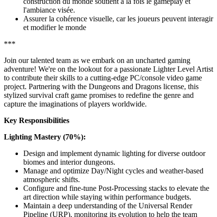
construction du monde soutient à la fois le gameplay et
l'ambiance visée.
Assurer la cohérence visuelle, car les joueurs peuvent interagir
et modifier le monde
***
Join our talented team as we embark on an uncharted gaming
adventure! We're on the lookout for a passionate Lighter Level Artist
to contribute their skills to a cutting-edge PC/console video game
project. Partnering with the Dungeons and Dragons license, this
stylized survival craft game promises to redefine the genre and
capture the imaginations of players worldwide.
Key Responsibilities
Lighting Mastery (70%):
Design and implement dynamic lighting for diverse outdoor
biomes and interior dungeons.
Manage and optimize Day/Night cycles and weather-based
atmospheric shifts.
Configure and fine-tune Post-Processing stacks to elevate the
art direction while staying within performance budgets.
Maintain a deep understanding of the Universal Render
Pipeline (URP), monitoring its evolution to help the team