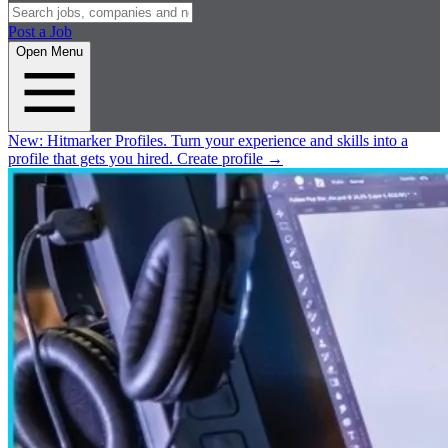
Post a Job
Open Menu
New:
Hitmarker Profiles.
Turn your experience and skills into a
profile that gets you hired.
Create profile
→