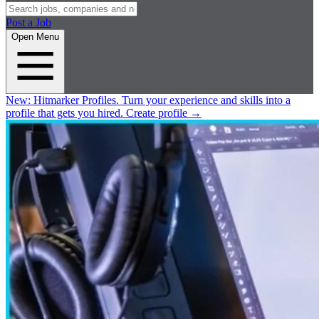
Post a Job
Open Menu
New:
Hitmarker Profiles.
Turn your experience and skills into a
profile that gets you hired.
Create profile
→