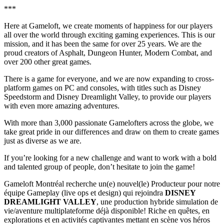
***
Here at Gameloft, we create moments of happiness for our players
all over the world through exciting gaming experiences. This is our
mission, and it has been the same for over 25 years. We are the
proud creators of Asphalt, Dungeon Hunter, Modern Combat, and
over 200 other great games.
There is a game for everyone, and we are now expanding to cross-
platform games on PC and consoles, with titles such as Disney
Speedstorm and Disney Dreamlight Valley, to provide our players
with even more amazing adventures.
With more than 3,000 passionate Gamelofters across the globe, we
take great pride in our differences and draw on them to create games
just as diverse as we are.
If you’re looking for a new challenge and want to work with a bold
and talented group of people, don’t hesitate to join the game!
Gameloft Montréal recherche un(e) nouvel(le) Producteur pour notre
équipe Gameplay (live ops et design) qui rejoindra
DISNEY
DREAMLIGHT VALLEY
, une production hybride simulation de
vie/aventure multiplateforme déjà disponible! Riche en quêtes, en
explorations et en activités captivantes mettant en scène vos héros