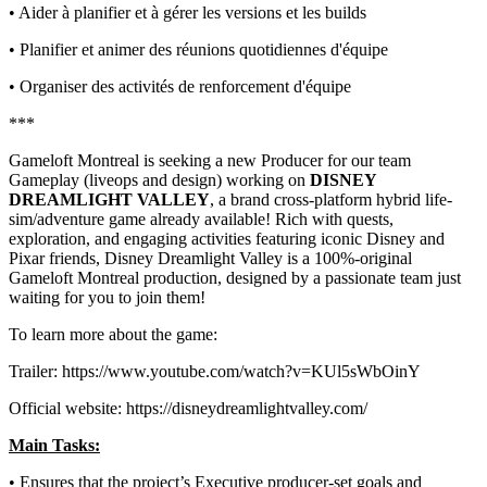
• Aider à planifier et à gérer les versions et les builds
• Planifier et animer des réunions quotidiennes d'équipe
• Organiser des activités de renforcement d'équipe
***
Gameloft Montreal is seeking a new Producer for our team
Gameplay (liveops and design) working on
DISNEY
DREAMLIGHT VALLEY
, a brand cross-platform hybrid life-
sim/adventure game already available! Rich with quests,
exploration, and engaging activities featuring iconic Disney and
Pixar friends, Disney Dreamlight Valley is a 100%-original
Gameloft Montreal production, designed by a passionate team just
waiting for you to join them!
To learn more about the game:
Trailer: https://www.youtube.com/watch?v=KUl5sWbOinY
Official website: https://disneydreamlightvalley.com/
Main Tasks:
• Ensures that the project’s Executive producer-set goals and