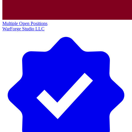
Multiple Open Positions
WarForge Studio LLC