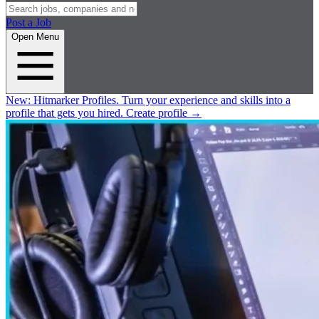
Post a Job
Open Menu
New:
Hitmarker Profiles.
Turn your experience and skills into a
profile that gets you hired.
Create profile
→