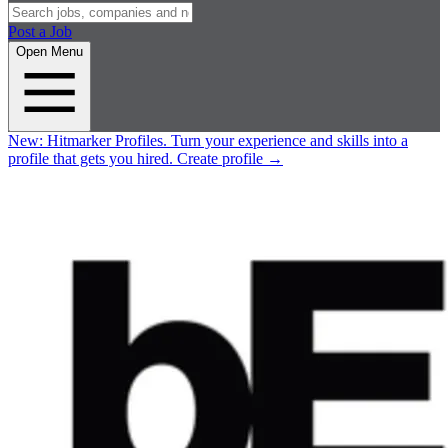
Post a Job
Open Menu
New:
Hitmarker Profiles.
Turn your experience and skills into a
profile that gets you hired.
Create profile
→