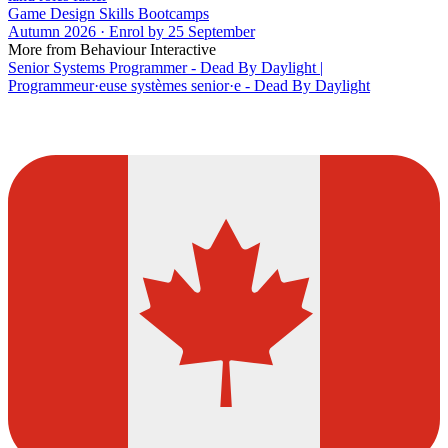
Game Design Skills Bootcamps
Autumn 2026 · Enrol by 25 September
More from Behaviour Interactive
Senior Systems Programmer - Dead By Daylight |
Programmeur·euse systèmes senior·e - Dead By Daylight