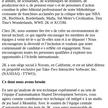
d’artistes, de scénaristes, de scientifiques de données, de
producteur·rice·s, de penseur·euse·s et de personnes d’action
constitue le pilier éditorial professionnel de notre bibliothèque
croissante de franchises acclamées par la critique telles que NBA
2K, BioShock, Borderlands, Mafia, Sid Meier’s Civilization, Tiny
Tina’s Wonderlands, WWE 2K et XCOM.
Chez 2K, nous sommes fier·ère·s de créer un environnement de
travail inclusif, ce qui signifie encourager les membres de nos
équipes à venir tel·le·s qu’ils·elles sont et à se dépasser ! Nous
encourageons la diversité et l’inclusion et voulons que notre
communauté de candidat·e·s reflète cet engagement. Nous
encourageons toutes les personnes qualifiées à explorer nos
opportunités à l’échelle internationale.
2K a son siège social à Novato, en Californie, et est un label détenu
en propriété exclusive par Take-Two Interactive Software, Inc.
(NASDAQ : TTWO).
Ce dont nous avons besoin
En tant qu’analyste de test technique expérimenté·e au sein de
l’équipe d’automatisation Shared Development Services, vous
agirez comme contributeur·rice technique clé intégré·e à un studio
de jeu basé à Montréal. Avec le soutien de l’équipe centrale
d’automatisation des tests de 2K, vous serez responsable de