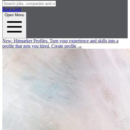
Post a Job
Open Menu
New:
Hitmarker Profiles.
Turn your experience and skills into a
profile that gets you hired.
Create profile
→