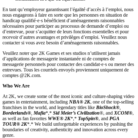
En tant qu’employeur garantissant l’égalité d’accès à l’emploi, nous
nous engageons à faire en sorte que les personnes en situation de
handicap qualifié·e·s bénéficient d’aménagements raisonnables
nécessaires pour participer au processus de demande d’emploi ou
d’entrevue, pour s’acquitter de leurs fonctions essentielles et pour
recevoir d’autres avantages et privilèges d’emploi. Veuillez nous
contacter si vous avez besoin d’aménagements raisonnables.
Veuillez noter que 2K Games et ses studios n’utilisent jamais
d’applications de messagerie instantanée ni de comptes de
messagerie personnels pour contacter des candidat·e·s ou mener des
entrevues. Tous les courriels envoyés proviennent uniquement de
comptes @2K.com.
Who We Are
At 2K, we create some of the most iconic and culture-shaping video
games in entertainment, including
NBA® 2K
, one of the top-selling
franchises in the world, and legendary titles like
BioShock®
,
Borderlands®
,
Mafia
*,*
Sid Meier’s Civilization
®, and
XCOM®
,
as well as fan favorites
WWE® 2K
*,*
TopSpin®
, and
PGA
TOUR® 2K
*.* We build unforgettable experiences by pushing the
boundaries of creativity, authenticity and innovation across every
genre.