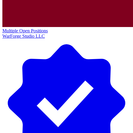
Multiple Open Positions
WarForge Studio LLC