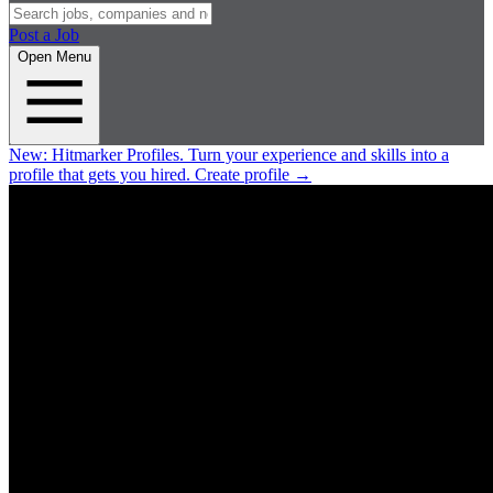
Post a Job
Open Menu
New:
Hitmarker Profiles.
Turn your experience and skills into a
profile that gets you hired.
Create profile
→