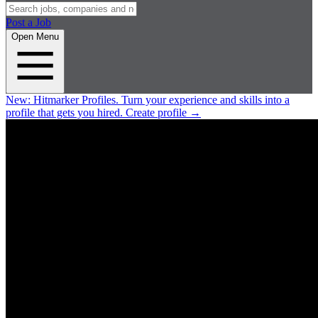
Post a Job
Open Menu
New:
Hitmarker Profiles.
Turn your experience and skills into a
profile that gets you hired.
Create profile
→