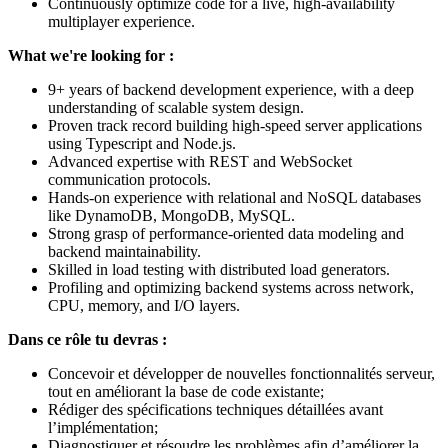
Continuously optimize code for a live, high-availability
multiplayer experience.
What we're looking for :
9+ years of backend development experience, with a deep
understanding of scalable system design.
Proven track record building high-speed server applications
using Typescript and Node.js.
Advanced expertise with REST and WebSocket
communication protocols.
Hands-on experience with relational and NoSQL databases
like DynamoDB, MongoDB, MySQL.
Strong grasp of performance-oriented data modeling and
backend maintainability.
Skilled in load testing with distributed load generators.
Profiling and optimizing backend systems across network,
CPU, memory, and I/O layers.
Dans ce rôle tu devras :
Concevoir et développer de nouvelles fonctionnalités serveur,
tout en améliorant la base de code existante;
Rédiger des spécifications techniques détaillées avant
l’implémentation;
Diagnostiquer et résoudre les problèmes afin d’améliorer la