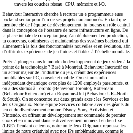
travers les couches réseau, CPU, mémoire et I/O.
Behaviour Interactive cherche à recruter un·e programmeur·euse
backend senior pour l’un de ses projets non annoncés. En tant que
membre clé de l’équipe de développement, tu joueras un rôle central
dans la conception de l’ossature de notre infrastructure en ligne. De
la phase initiale de conception jusqu’au déploiement en production,
tu concevras, optimiseras et maintiendras des systèmes backend qui
alimentent à la fois des fonctionnalités nouvelles et en évolution, afin
d’offrir des expériences de jeu fluides et fiables à l’échelle mondiale.
Prêt·e à plonger dans le monde du développement de jeux vidéo à la
pointe de la technologie ? Basé à Montréal, Behaviour Interactif est
un acteur majeur de l’industrie du jeu, créant des expériences
inoubliables sur PC, console et mobile. On est un studio
indépendant dynamique avec plus de 1200 employés passionnés, et
on a des studios à Toronto (Behaviour Toronto), Rotterdam
(Behaviour Rotterdam) et au Royaume-Uni (Behaviour UK–North
& South). On se concentre sur deux grands axes : les Services et les
Jeux Originaux. Notre équipe Services collabore avec des géants du
jeu et du divertissement comme Disney, Sony, Activision et
Nintendo, en offrant un développement sur commande de premier
choix et en innovant dans le divertissement immersif en lieu fixe
(LBE). Pendant ce temps, notre unité Jeux Originaux repousse les
limites de notre créativité avec nos IPs emblématiques, comme le