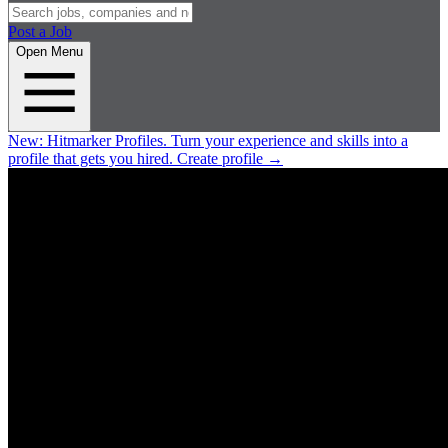
Post a Job
Open Menu
New:
Hitmarker Profiles.
Turn your experience and skills into a
profile that gets you hired.
Create profile
→