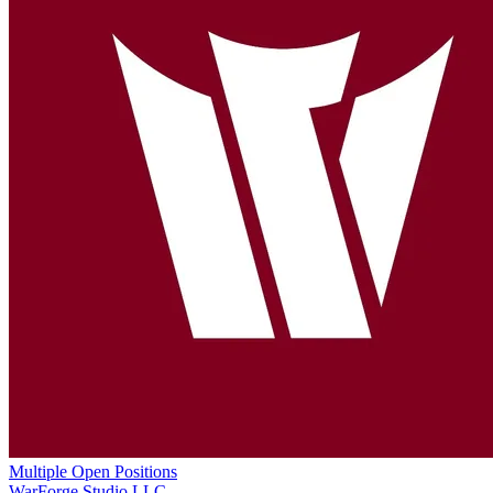
Multiple Open Positions
WarForge Studio LLC