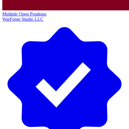
Multiple Open Positions
WarForge Studio LLC