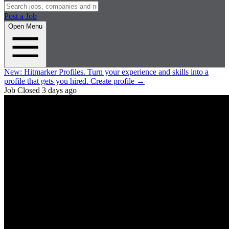
Post a Job
Open Menu
New:
Hitmarker Profiles.
Turn your experience and skills into a
profile that gets you hired.
Create profile
→
Job Closed
3 days ago