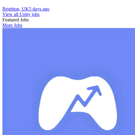
Brighton, UK
5 days ago
View all Unity jobs
Featured Jobs
More Jobs