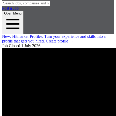
Post a Job
Open Menu
New:
Hitmarker Profiles.
Turn your experience and skills into a
profile that gets you hired.
Create profile
→
Job Closed
1 July 2026