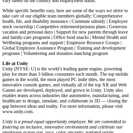
vary based on the country and employment status.
While specific benefits vary, here are some of the ways we strive to
take care of our eligible team members globally: Comprehensive
health, life, and disability insurance | Commute subsidy | Employee
stock ownership | Competitive retirement/pension plans | Generous
vacation and personal days | Support for new parents through leave
and family-care programs | Office food snacks | Mental Health and
Wellbeing programs and support | Employee Resource Groups |
Global Employee Assistance Program | Training and development
programs | Volunteering and donation matching program
Life at Unity
Unity [NYSE: U] is the world’s leading game engine, powering
play for more than 3 billion consumers each month. The top mobile
games in the world, the most played PC indie titles, the most
innovative console games, and virtually all of the top XR and Web
Games are developed, deployed, and grown in Unity. Unity also
enables teams across industries like automotive, manufacturing, and
healthcare to design, simulate, and collaborate in 3D — closing the
gap between ideas and reality. For more information, please visit
www.unity.com.
Unity is a proud equal opportunity employer. We are committed to
fostering an inclusive, innovative environment and celebrate our
employees across age, race, color, ancestry, national origin,