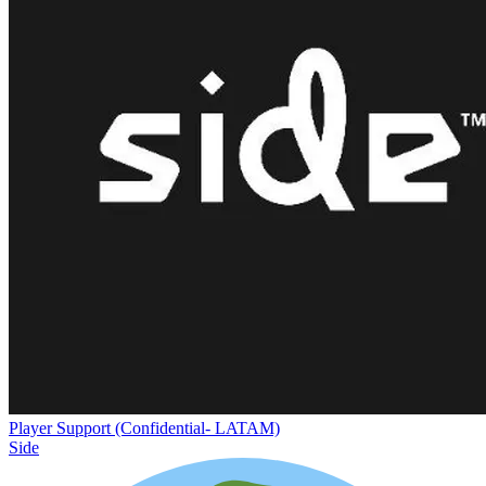
Player Support (Confidential- LATAM)
Side