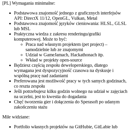
[PL] Wymagania minimalne:
Podstawowa znajomość jednego z graficznych interfejsów
API: DirectX 11/12, OpenGL, Vulkan, Metal
Podstawowa znajomość języków cieniowania: HLSL, GLSL
lub MSL
Praktyczna wiedza z zakresu renderingu/grafiki
komputerowej. Może to być:
Praca nad własnym projektem (pet project) –
samodzielnie lub ze znajomymi
Udział w GameJamach, Hackathonach itp.
Wkład w projekty open-source
Będziesz częścią zespołu deweloperskiego, dlatego
wymagana jest dyspozycyjność czasowa na dyskusje i
wspólną pracę nad zadaniami
Preferowana jest możliwość pracy w tych samych godzinach,
co reszta zespołu
Jeśli potrzebujesz kilku godzin wolnego na udział w zajęciach
na uczelni, jest to kwestia do dogadania
Chęć tworzenia gier i dołączenia do Sperasoft po udanym
zakończeniu stażu
Mile widziane:
Portfolio własnych projektów na GitHubie, GitLabie lub