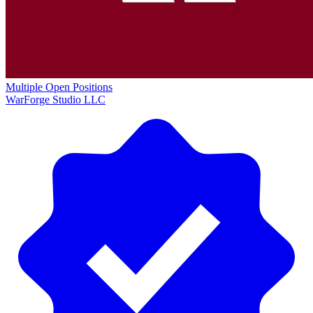
Multiple Open Positions
WarForge Studio LLC