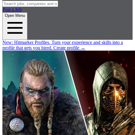
Post a Job
Open Menu
New:
Hitmarker Profiles.
Turn your experience and skills into a
profile that gets you hired.
Create profile
→