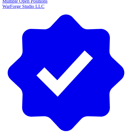
Multiple Open Positions
WarForge Studio LLC