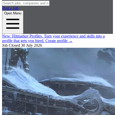
Post a Job
Open Menu
New:
Hitmarker Profiles.
Turn your experience and skills into a
profile that gets you hired.
Create profile
→
Job Closed
30 July 2026