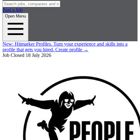
Post a Job
Open Menu
New:
Hitmarker Profiles.
Turn your experience and skills into a
profile that gets you hired.
Create profile
→
Job Closed
18 July 2026