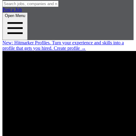
Post a Job
Open Menu
New:
Hitmarker Profiles.
Turn your experience and skills into a
profile that gets you hired.
Create profile
→