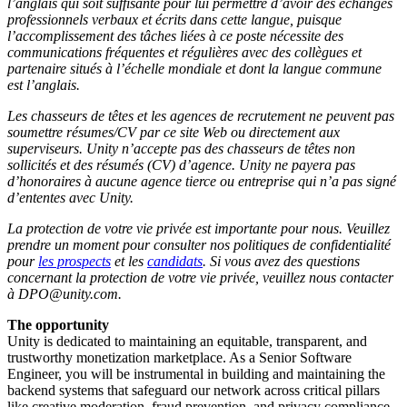
l’anglais qui soit suffisante pour lui permettre d’avoir des échanges
professionnels verbaux et écrits dans cette langue, puisque
l’accomplissement des tâches liées à ce poste nécessite des
communications fréquentes et régulières avec des collègues et
partenaire situés à l’échelle mondiale et dont la langue commune
est l’anglais.
Les chasseurs de têtes et les agences de recrutement ne peuvent pas
soumettre résumes/CV par ce site Web ou directement aux
superviseurs. Unity n’accepte pas des chasseurs de têtes non
sollicités et des résumés (CV) d’agence. Unity ne payera pas
d’honoraires à aucune agence tierce ou entreprise qui n’a pas signé
d’ententes avec Unity.
La protection de votre vie privée est importante pour nous. Veuillez
prendre un moment pour consulter nos politiques de confidentialité
pour
les prospects
et les
candidats
. Si vous avez des questions
concernant la protection de votre vie privée, veuillez nous contacter
à DPO@unity.com.
The opportunity
Unity is dedicated to maintaining an equitable, transparent, and
trustworthy monetization marketplace. As a Senior Software
Engineer, you will be instrumental in building and maintaining the
backend systems that safeguard our network across critical pillars
like creative moderation, fraud prevention, and privacy compliance.