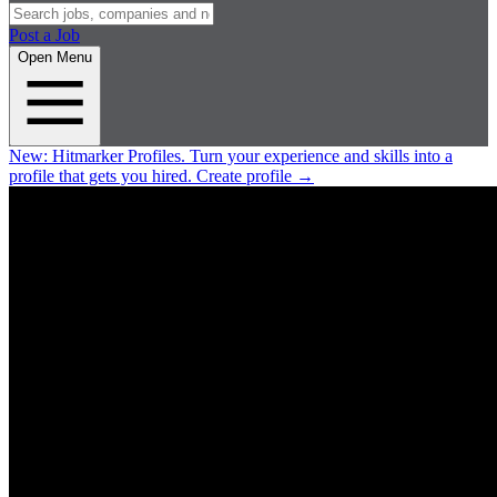
Post a Job
Open Menu
New:
Hitmarker Profiles.
Turn your experience and skills into a
profile that gets you hired.
Create profile
→