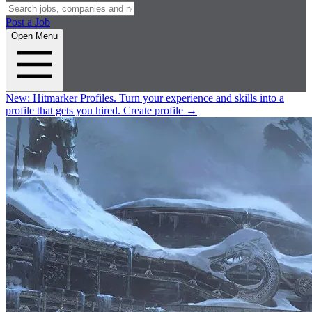
Post a Job
Open Menu
New:
Hitmarker Profiles.
Turn your experience and skills into a
profile that gets you hired.
Create profile
→