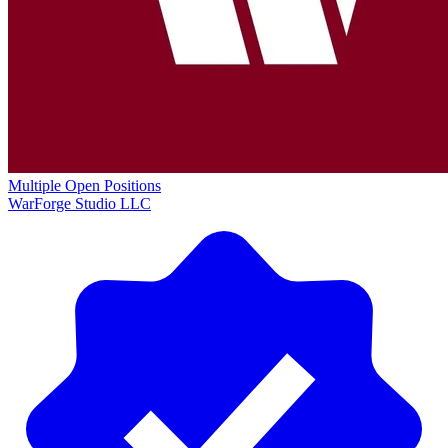
Multiple Open Positions
WarForge Studio LLC