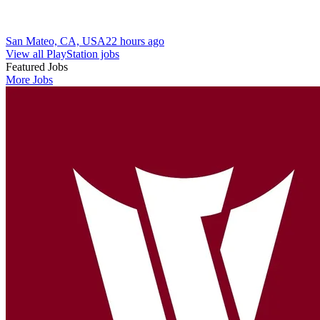
San Mateo, CA, USA
22 hours ago
View all PlayStation jobs
Featured Jobs
More Jobs