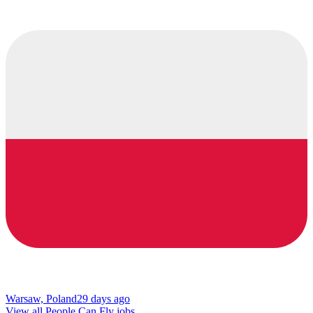
Warsaw, Poland
29 days ago
View all People Can Fly jobs