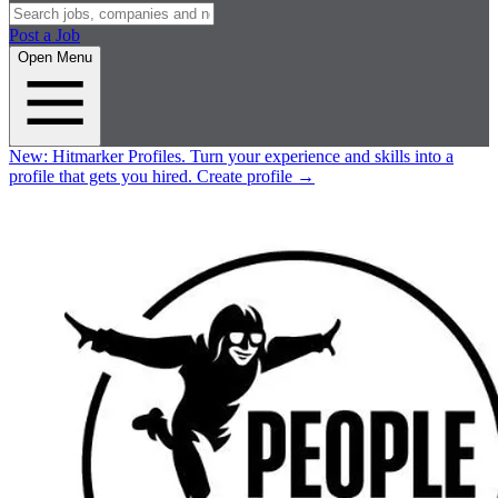
Post a Job
Open Menu
New:
Hitmarker Profiles.
Turn your experience and skills into a
profile that gets you hired.
Create profile
→