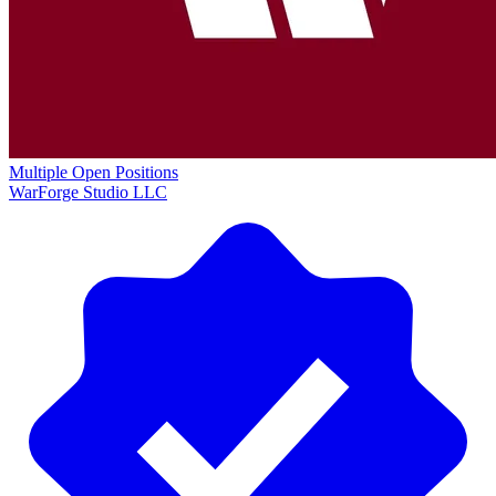
Multiple Open Positions
WarForge Studio LLC