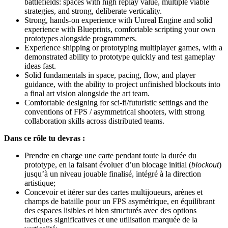
battlefields: spaces with high replay value, multiple viable
strategies, and strong, deliberate verticality.
Strong, hands-on experience with Unreal Engine and solid
experience with Blueprints, comfortable scripting your own
prototypes alongside programmers.
Experience shipping or prototyping multiplayer games, with a
demonstrated ability to prototype quickly and test gameplay
ideas fast.
Solid fundamentals in space, pacing, flow, and player
guidance, with the ability to project unfinished blockouts into
a final art vision alongside the art team.
Comfortable designing for sci-fi/futuristic settings and the
conventions of FPS / asymmetrical shooters, with strong
collaboration skills across distributed teams.
Dans ce rôle tu devras :
Prendre en charge une carte pendant toute la durée du
prototype, en la faisant évoluer d’un blocage initial (
blockout
)
jusqu’à un niveau jouable finalisé, intégré à la direction
artistique;
Concevoir et itérer sur des cartes multijoueurs, arènes et
champs de bataille pour un FPS asymétrique, en équilibrant
des espaces lisibles et bien structurés avec des options
tactiques significatives et une utilisation marquée de la