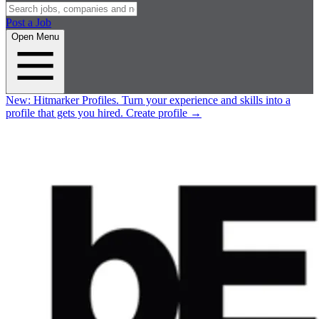
Post a Job
Open Menu
New:
Hitmarker Profiles.
Turn your experience and skills into a
profile that gets you hired.
Create profile
→