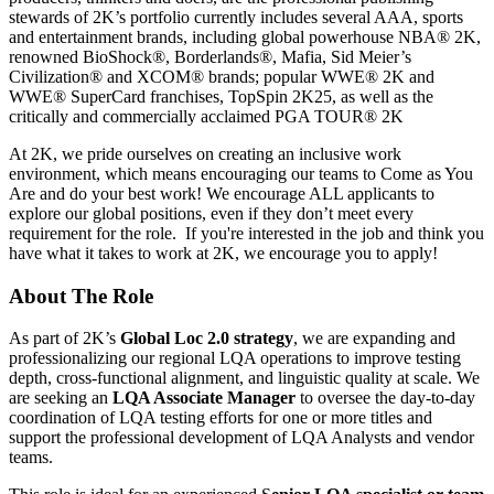
stewards of 2K’s portfolio currently includes several AAA, sports
and entertainment brands, including global powerhouse NBA®️ 2K,
renowned BioShock®️, Borderlands®️, Mafia, Sid Meier’s
Civilization®️ and XCOM®️ brands; popular WWE®️ 2K and
WWE®️ SuperCard franchises, TopSpin 2K25, as well as the
critically and commercially acclaimed PGA TOUR®️ 2K
At 2K, we pride ourselves on creating an inclusive work
environment, which means encouraging our teams to Come as You
Are and do your best work! We encourage ALL applicants to
explore our global positions, even if they don’t meet every
requirement for the role. If you're interested in the job and think you
have what it takes to work at 2K, we encourage you to apply!
About The Role
As part of 2K’s
Global Loc 2.0 strategy
, we are expanding and
professionalizing our regional LQA operations to improve testing
depth, cross-functional alignment, and linguistic quality at scale. We
are seeking an
LQA Associate Manager
to oversee the day-to-day
coordination of LQA testing efforts for one or more titles and
support the professional development of LQA Analysts and vendor
teams.