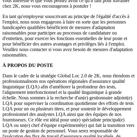
vous intéresse et que vous pensez avoir ce qu'il faut pour travailler
chez 2K, nous vous encourageons à postuler !
En tant qu'employeur souscrivant au principe de l'égalité d'accès à
l'emploi, nous nous engageons à faire en sorte que les personnes
handicapées qualifiées bénéficient de mesures d'adaptation
raisonnables pour participer au processus de candidature ou
d'entretien, pour exercer les fonctions essentielles de leur poste et
pour bénéficier des autres avantages et privilèges liés à l'emploi.
Veuillez nous contacter si vous avez besoin de mesures d'adaptation
raisonnables.
À PROPOS DU POSTE
Dans le cadre de la stratégie Global Loc 2.0 de 2K, nous étendons et
professionnalisons nos opérations régionales d'assurance qualité
linguistique (LQA) afin d'améliorer la profondeur des tests,
l'alignement interfonctionnel et la qualité linguistique à grande
échelle. Nous sommes à la recherche d'un(e) gestionnaire adjoint(e)
LQA pour superviser la coordination quotidienne des efforts de tests
LQA pour un ou plusieurs titres, et pour soutenir le développement
professionnel des analystes LQA ainsi que des équipes de nos
fournisseurs. Ce rôle est idéal pour un(e) spécialiste principal(e)
LQA ou un(e) chef d'équipe expérimenté(e) qui fait la transition vers
un poste de gestion de personnel. Vous serez responsable de
l'exécution des flux de travail d'assurance qualité localisés, de