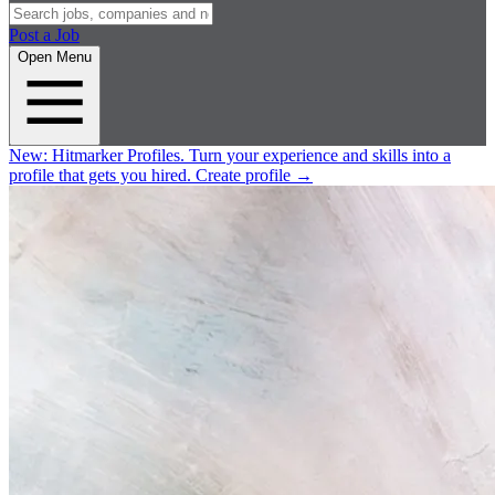
Post a Job
Open Menu
New:
Hitmarker Profiles.
Turn your experience and skills into a
profile that gets you hired.
Create profile
→