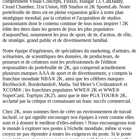
comprennent Visual Concepts, Firaxis, Hangar 13, CatDaddy,
Cloud Chamber, 31st Union, HB Studios et 2K SportsLab. Notre
portefeuille de titres est en pleine expansion grâce à notre plan
stratégique mondial, par la création et l'acquisition de studios
passionnants dont le contenu continue de tous nous inspirer ! 2K
édite des titres dans les genres de jeux les plus populaires
d'aujourd'hui, notamment les jeux de sport, de tir, d'action, de rôle,
de stratégie, grand public et de divertissement familial.
Notre équipe d'ingénieurs, de spécialistes du marketing, d'artistes, de
scénaristes, de scientifiques des données, de producteurs, de
penseurs et de créateurs sont les professionnels de l'édition
responsables du portefeuille de 2K, qui comprend actuellement
plusieurs marques AAA de sport et de divertissement, y compris la
franchise mondiale NBA®️ 2K, ainsi que les célèbres marques
BioShock®️, Borderlands®️, Mafia, Sid Meier’s Civilization®️ et
XCOM®️ ; les franchises populaires WWE®️ 2K et WWE®️
SuperCard, TopSpin 2K25, ainsi que le titre PGA TOUR®️ 2K,
acclamé par la critique et connaissant un franc succès commercial.
Chez 2K, nous sommes fiers de créer un environnement de travail
inclusif, ce qui signifie encourager nos équipes à venir comme elles
sont et à donner le meilleur d'elles-mêmes ! Nous encourageons tout
le monde à explorer nos postes à l'échelle mondiale, même si vous
croyez ne pas répondre à toutes les exigences du poste. Si le poste