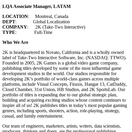
LQA Associate Manager, LATAM
LOCATION
: Montreal, Canada
DEPT
: Global Localization
COMPANY
: 2K (Take-Two Interactive)
TYPE
: Full-Time
Who We Are
2K is headquartered in Novato, California and is a wholly owned
label of Take-Two Interactive Software, Inc. (NASDAQ: TTWO).
Founded in 2005, 2K Games is a global video game company,
publishing titles developed by some of the most influential game
development studios in the world. Our studios responsible for
developing 2K’s portfolio of world-class games across multiple
platforms, include Visual Concepts, Firaxis, Hangar 13, CatDaddy,
Cloud Chamber, 31st Union, HB Studios, and 2K SportsLab. Our
portfolio of titles is expanding due to our global strategic plan,
building and acquiring exciting studios whose content continues to
inspire all of us! 2K publishes titles in today’s most popular gaming
genres, including sports, shooters, action, role-playing, strategy,
casual, and family entertainment.
Our team of engineers, marketers, artists, writers, data scientists,
producers, thinkers and doers, are the professional publishing