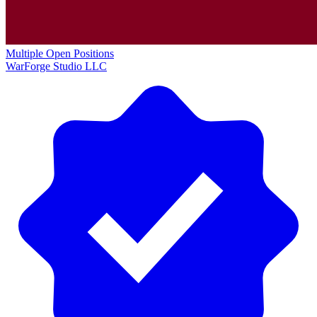
Multiple Open Positions
WarForge Studio LLC