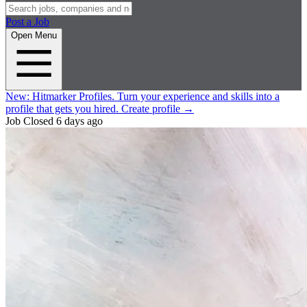
Post a Job
Open Menu
New:
Hitmarker Profiles.
Turn your experience and skills into a
profile that gets you hired.
Create profile
→
Job Closed
6 days ago