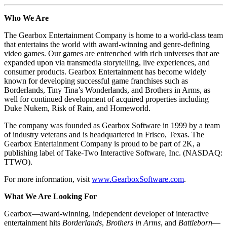
Who We Are
The Gearbox Entertainment Company is home to a world-class team
that entertains the world with award-winning and genre-defining
video games. Our games are entrenched with rich universes that are
expanded upon via transmedia storytelling, live experiences, and
consumer products. Gearbox Entertainment has become widely
known for developing successful game franchises such as
Borderlands, Tiny Tina’s Wonderlands, and Brothers in Arms, as
well for continued development of acquired properties including
Duke Nukem, Risk of Rain, and Homeworld.
The company was founded as Gearbox Software in 1999 by a team
of industry veterans and is headquartered in Frisco, Texas. The
Gearbox Entertainment Company is proud to be part of 2K, a
publishing label of Take-Two Interactive Software, Inc. (NASDAQ:
TTWO).
For more information, visit
www.GearboxSoftware.com
.
What We Are Looking For
Gearbox—award-winning, independent developer of interactive
entertainment hits
Borderlands
,
Brothers in Arms
, and
Battleborn
—