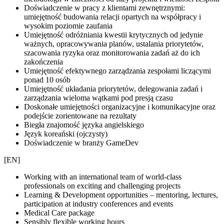
Doświadczenie w pracy z klientami zewnętrznymi:
umiejętność budowania relacji opartych na współpracy i
wysokim poziomie zaufania
Umiejętność odróżniania kwestii krytycznych od jedynie
ważnych, opracowywania planów, ustalania priorytetów,
szacowania ryzyka oraz monitorowania zadań aż do ich
zakończenia
Umiejętność efektywnego zarządzania zespołami liczącymi
ponad 10 osób
Umiejętność układania priorytetów, delegowania zadań i
zarządzania wieloma wątkami pod presją czasu
Doskonałe umiejętności organizacyjne i komunikacyjne oraz
podejście zorientowane na rezultaty
Biegła znajomość języka angielskiego
Język koreański (ojczysty)
Doświadczenie w branży GameDev
[EN]
Working with an international team of world-class
professionals on exciting and challenging projects
Learning & Development opportunities – mentoring, lectures,
participation at industry conferences and events
Medical Care package
Sensibly flexible working hours