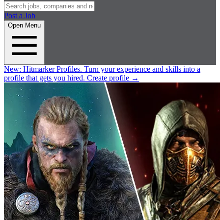
Post a Job
Open Menu
New:
Hitmarker Profiles.
Turn your experience and skills into a
profile that gets you hired.
Create profile
→