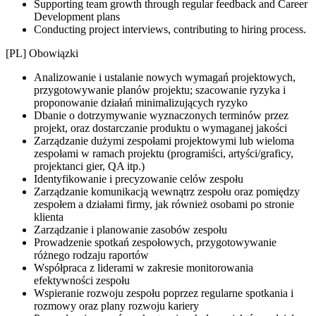
Supporting team growth through regular feedback and Career
Development plans
Conducting project interviews, contributing to hiring process.
[PL] Obowiązki
Analizowanie i ustalanie nowych wymagań projektowych,
przygotowywanie planów projektu; szacowanie ryzyka i
proponowanie działań minimalizujących ryzyko
Dbanie o dotrzymywanie wyznaczonych terminów przez
projekt, oraz dostarczanie produktu o wymaganej jakości
Zarządzanie dużymi zespołami projektowymi lub wieloma
zespołami w ramach projektu (programiści, artyści/graficy,
projektanci gier, QA itp.)
Identyfikowanie i precyzowanie celów zespołu
Zarządzanie komunikacją wewnątrz zespołu oraz pomiędzy
zespołem a działami firmy, jak również osobami po stronie
klienta
Zarządzanie i planowanie zasobów zespołu
Prowadzenie spotkań zespołowych, przygotowywanie
różnego rodzaju raportów
Współpraca z liderami w zakresie monitorowania
efektywności zespołu
Wspieranie rozwoju zespołu poprzez regularne spotkania i
rozmowy oraz plany rozwoju kariery