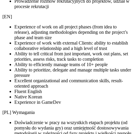
Prowadzenie rozmów rekrutacyjnych do projektów, udział w
procesie rekrutacji
[EN]
Experience of work on all project phases (from idea to
release), adjusting methodologies depending on the project’s
phase and team size
Experience of work with external Clients: ability to establish
collaborative relationship and a high level of trust
Ability to tell critical from just important, work out plans, set
priorities, assess risks, track tasks to completion
Ability to efficiently manage teams of 10+ people
Ability to prioritize, delegate and manage multiple tasks under
pressure
Excellent organizational and communication skills, result-
oriented approach
Fluent English
Native Korean
Experience in GameDev
[PL] Wymagania
Doświadczenie w pracy na wszystkich etapach projektu (od
pomysłu do wydania gry) oraz umiejętność dostosowywania
metodologii w zależności od fazy projektu i wielkości zespołu