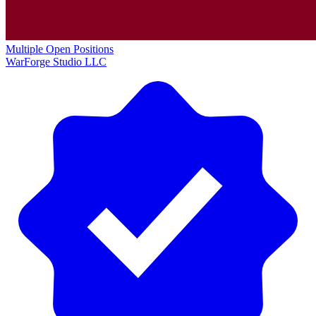
Multiple Open Positions
WarForge Studio LLC