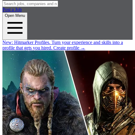
Post a Job
Open Menu
New:
Hitmarker Profiles.
Turn your experience and skills into a
profile that gets you hired.
Create profile
→