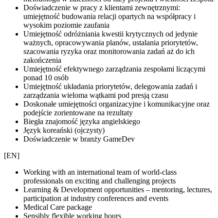
Doświadczenie w pracy z klientami zewnętrznymi:
umiejętność budowania relacji opartych na współpracy i
wysokim poziomie zaufania
Umiejętność odróżniania kwestii krytycznych od jedynie
ważnych, opracowywania planów, ustalania priorytetów,
szacowania ryzyka oraz monitorowania zadań aż do ich
zakończenia
Umiejętność efektywnego zarządzania zespołami liczącymi
ponad 10 osób
Umiejętność układania priorytetów, delegowania zadań i
zarządzania wieloma wątkami pod presją czasu
Doskonałe umiejętności organizacyjne i komunikacyjne oraz
podejście zorientowane na rezultaty
Biegła znajomość języka angielskiego
Język koreański (ojczysty)
Doświadczenie w branży GameDev
[EN]
Working with an international team of world-class
professionals on exciting and challenging projects
Learning & Development opportunities – mentoring, lectures,
participation at industry conferences and events
Medical Care package
Sensibly flexible working hours