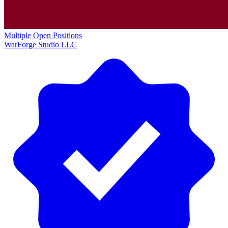
Multiple Open Positions
WarForge Studio LLC