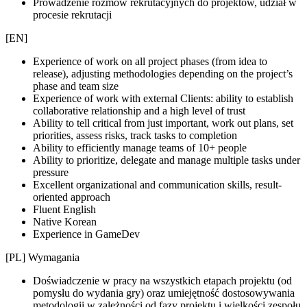
Prowadzenie rozmów rekrutacyjnych do projektów, udział w
procesie rekrutacji
[EN]
Experience of work on all project phases (from idea to
release), adjusting methodologies depending on the project’s
phase and team size
Experience of work with external Clients: ability to establish
collaborative relationship and a high level of trust
Ability to tell critical from just important, work out plans, set
priorities, assess risks, track tasks to completion
Ability to efficiently manage teams of 10+ people
Ability to prioritize, delegate and manage multiple tasks under
pressure
Excellent organizational and communication skills, result-
oriented approach
Fluent English
Native Korean
Experience in GameDev
[PL] Wymagania
Doświadczenie w pracy na wszystkich etapach projektu (od
pomysłu do wydania gry) oraz umiejętność dostosowywania
metodologii w zależności od fazy projektu i wielkości zespołu