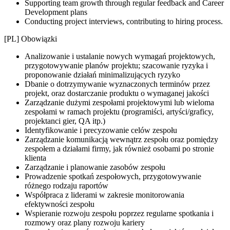
Supporting team growth through regular feedback and Career
Development plans
Conducting project interviews, contributing to hiring process.
[PL] Obowiązki
Analizowanie i ustalanie nowych wymagań projektowych,
przygotowywanie planów projektu; szacowanie ryzyka i
proponowanie działań minimalizujących ryzyko
Dbanie o dotrzymywanie wyznaczonych terminów przez
projekt, oraz dostarczanie produktu o wymaganej jakości
Zarządzanie dużymi zespołami projektowymi lub wieloma
zespołami w ramach projektu (programiści, artyści/graficy,
projektanci gier, QA itp.)
Identyfikowanie i precyzowanie celów zespołu
Zarządzanie komunikacją wewnątrz zespołu oraz pomiędzy
zespołem a działami firmy, jak również osobami po stronie
klienta
Zarządzanie i planowanie zasobów zespołu
Prowadzenie spotkań zespołowych, przygotowywanie
różnego rodzaju raportów
Współpraca z liderami w zakresie monitorowania
efektywności zespołu
Wspieranie rozwoju zespołu poprzez regularne spotkania i
rozmowy oraz plany rozwoju kariery