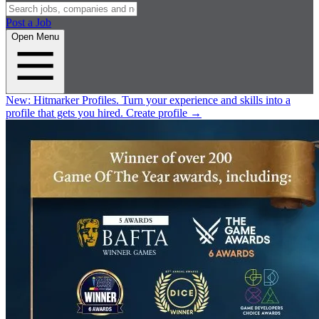
Post a Job
Open Menu
New:
Hitmarker Profiles.
Turn your experience and skills into a
profile that gets you hired.
Create profile
→