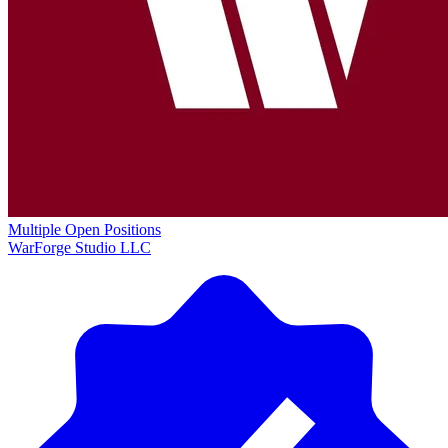
Multiple Open Positions
WarForge Studio LLC