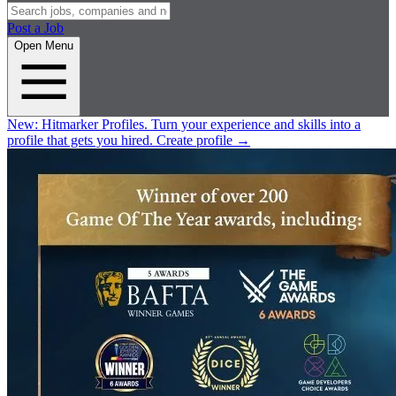
Post a Job
Open Menu
New:
Hitmarker Profiles.
Turn your experience and skills into a
profile that gets you hired.
Create profile
→